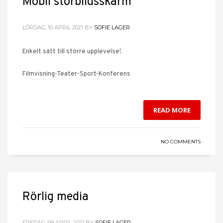
Mobil storbildsskärm
LÖRDAG, 10 APRIL 2021
BY
SOFIE LAGER
Enkelt sätt till större upplevelse!
Filmvisning-Teater-Sport-Konferens
READ MORE
NO COMMENTS
Rörlig media
FREDAG, 09 APRIL 2021
BY
SOFIE LAGER