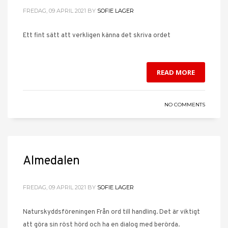
FREDAG, 09 APRIL 2021
BY
SOFIE LAGER
Ett fint sätt att verkligen känna det skriva ordet
READ MORE
NO COMMENTS
Almedalen
FREDAG, 09 APRIL 2021
BY
SOFIE LAGER
Naturskyddsföreningen Från ord till handling. Det är viktigt
att göra sin röst hörd och ha en dialog med berörda.