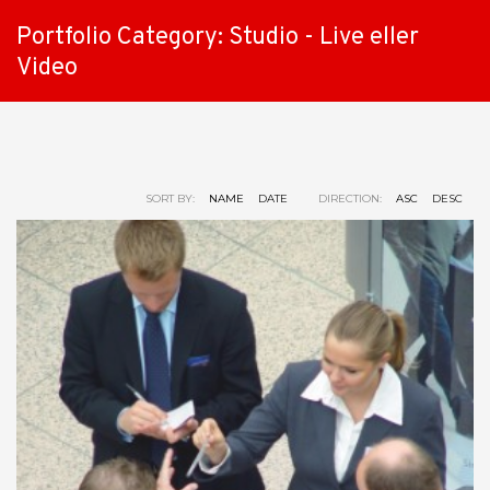
Portfolio Category:
Studio - Live eller
Video
SORT BY:
NAME
DATE
DIRECTION:
ASC
DESC