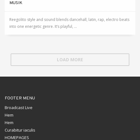
MUSIK
Reegolito style and sound blends dancehall, latin, rap, electro beats
into one energetic genre. It’s playful, ...
LOAD MORE
FOOTER MENU
Broadcast Live
Hem
Hem
Curabitur iaculis
HOMEPAGES